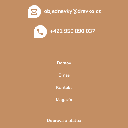
á
a
c
p
objednavky
@
drevko.cz
í
a
p
t
r
+421 950 890 037
í
v
k
y
v
ý
Domov
p
i
O nás
s
u
Kontakt
Magazín
Doprava a platba