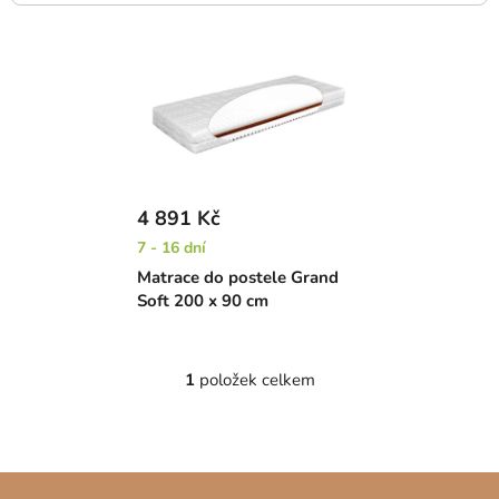
V
ý
p
i
s
p
r
4 891 Kč
o
7 - 16 dní
d
Matrace do postele Grand
u
Soft 200 x 90 cm
k
t
ů
1
položek celkem
O
v
l
á
Z
d