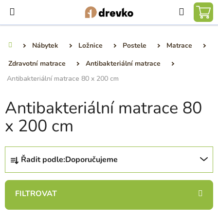
Přejít
Hledat
na
NÁ
obsah
KO
Nábytek
Ložnice
Postele
Matrace
Domů
Zdravotní matrace
Antibakteriální matrace
Antibakteriální matrace 80 x 200 cm
Antibakteriální matrace 80
x 200 cm
Ř
Řadit podle:
Doporučujeme
a
z
e
n
í