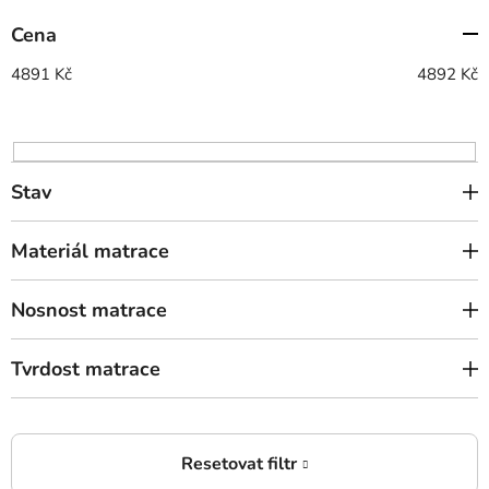
p
Cena
r
o
4891
Kč
4892
Kč
d
u
k
t
Stav
ů
Materiál matrace
Nosnost matrace
Tvrdost matrace