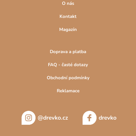
i
O nás
s
u
Kontakt
Magazín
Doprava a platba
FAQ - časté dotazy
Obchodní podmínky
Reklamace
@drevko.cz
drevko