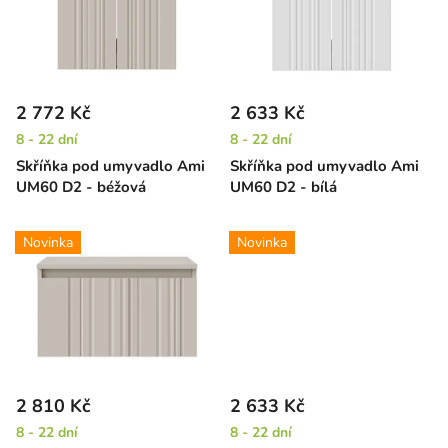
i
d
s
u
p
k
r
t
2 772 Kč
2 633 Kč
o
ů
8 - 22 dní
8 - 22 dní
d
Skříňka pod umyvadlo Ami
Skříňka pod umyvadlo Ami
u
UM60 D2 - béžová
UM60 D2 - bílá
k
t
Novinka
Novinka
ů
2 810 Kč
2 633 Kč
8 - 22 dní
8 - 22 dní