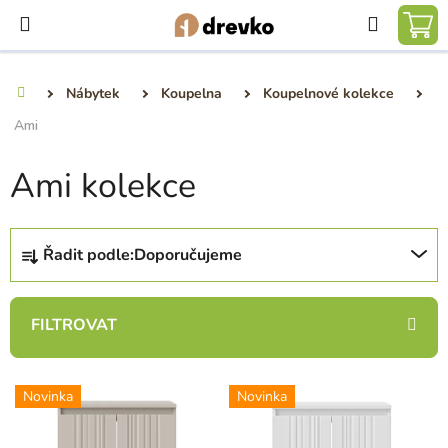
Přejít
Hledat
na
NÁ
obsah
KO
Nábytek
Koupelna
Koupelnové kolekce
Domů
Ami
Ami kolekce
Ř
Řadit podle:
Doporučujeme
a
z
e
n
í
V
p
Novinka
Novinka
ý
r
p
o