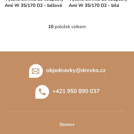
Ami W 35/170 D2 - béžová
Ami W 35/170 D2 - bílá
10
položek celkem
O
v
l
á
Z
d
á
a
c
p
objednavky
@
drevko.cz
í
a
p
t
r
+421 950 890 037
í
v
k
y
v
ý
Domov
p