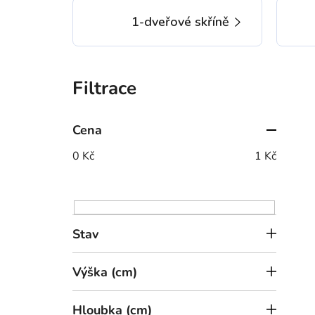
1-dveřové skříně
P
o
s
t
Cena
r
0
Kč
1
Kč
a
n
n
í
Stav
p
a
Výška (cm)
n
e
Hloubka (cm)