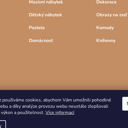
Masívní nábytek
Dekorace
Dětský nábytek
Obrazy na zeď
Postele
Komody
Domácnost
Knihovny
z používáme cookies, abychom Vám umožnili pohodlné
webu a díky analýze provozu webu neustále zlepšovali
Copyright 2026
DREVKO
. Všechna práva
 výkon a použitelnost.
Více informací
vyhrazena.
í