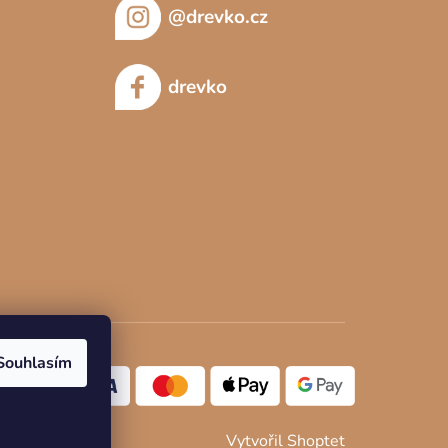
@drevko.cz
drevko
Souhlasím
Vytvořil Shoptet