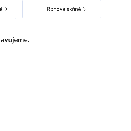
ně
Rohové skříně
ravujeme.
tní kategorie.
DU