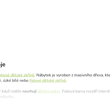
je
ohové dětské skříně
. Nábytek je vyroben z masivního dřeva, kt
ě, úzké bílé nebo
fialové dětské skříně
.
šť když rodiče
navrhují
dětský pokoj
. Fialová barva rozzáří interi
 nábytku.