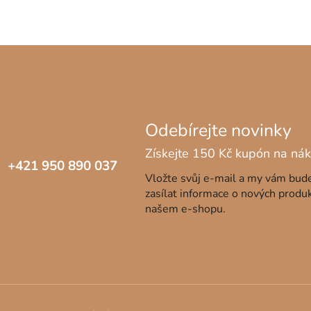
+421 950 890 037
Vložte svůj e-mail a my vám bu
zasílat informace o nových produ
našem e-shopu.