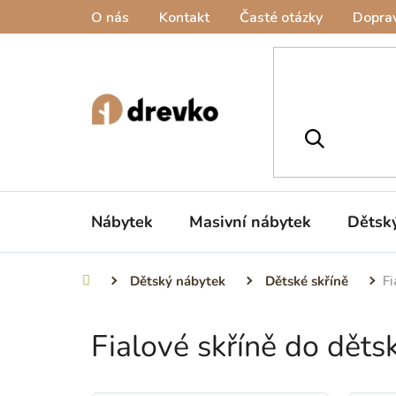
Přejít
O nás
Kontakt
Časté otázky
Doprav
na
obsah
Nábytek
Masivní nábytek
Dětsk
Dětský nábytek
Dětské skříně
Fi
Domů
Fialové skříně do děts