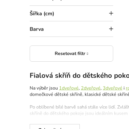
l
Šířka (cm)
Barva
Dub riviera
Fialová skříň do dětského poko
Na výběr jsou
1dveřové
,
2dveřové
,
3dveřové
i
r
domečkové dětské skříně, klasické dětské skřín
Po oblíbené bílé barvě sahá stále více lidí. Zvlá
skříně do dětského pokoje jsou ideálním kusem