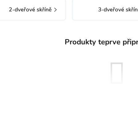
2-dveřové skříně
3-dveřové skří
Produkty teprve přip
Můžete se ale podívat na osta
ZPĚT DO OBCHO