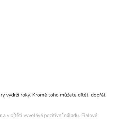
erý vydrží roky. Kromě toho můžete dítěti dopřát
ér a v dítěti vyvolává pozitivní náladu. Fialové