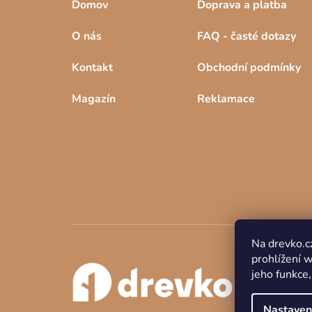
Domov
Doprava a platba
O nás
FAQ - časté dotazy
Kontakt
Obchodní podmínky
Magazín
Reklamace
Na drevko.c
prohlížení 
jeho funkce,
Nastaven